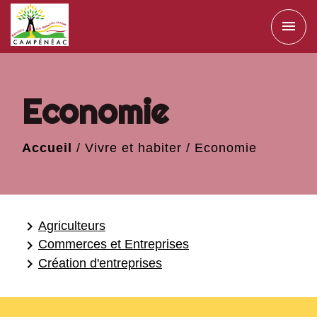
menu
Economie
Accueil
/
Vivre et habiter
/
Economie
keyboard_arrow_right
Agriculteurs
keyboard_arrow_right
Commerces et Entreprises
keyboard_arrow_right
Création d'entreprises