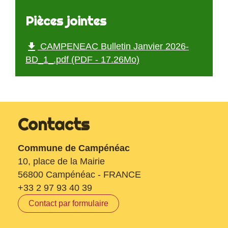
Pièces jointes
file_download
CAMPENEAC Bulletin Janvier 2026-
BD_1_.pdf (PDF - 17.26Mo)
Contacts
Commune de Campénéac
10, place de la Mairie
56800 Campénéac - FRANCE
+33 2 97 93 40 39
Contact par formulaire