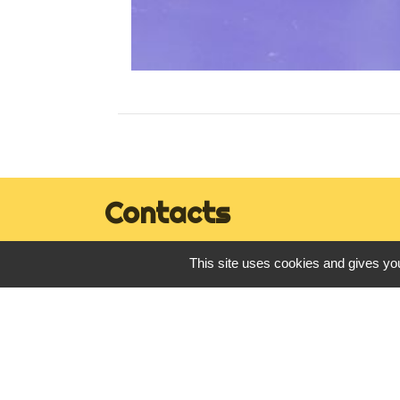
Contacts
Commune de Campénéac
This site uses cookies and gives you
10, place de la Mairie
56800 Campénéac - FRANCE
+33 2 97 93 40 39
Contact par formulaire
Horaires de la Mairie